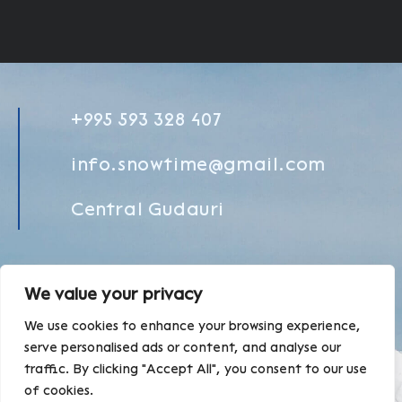
+995 593 328 407
info.snowtime@gmail.com
Central Gudauri
Сотрудничество
We value your privacy
We use cookies to enhance your browsing experience,
serve personalised ads or content, and analyse our
traffic. By clicking "Accept All", you consent to our use
of cookies.