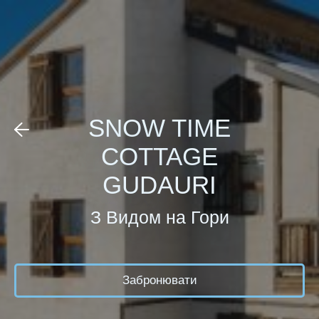
SNOW TIME
COTTAGE
GUDAURI
З Видом на Гори
Забронювати