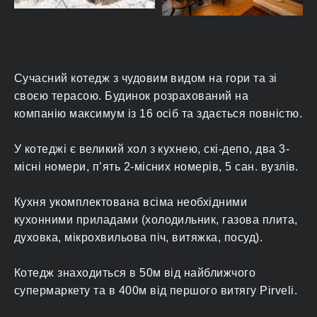
Сучасний котедж з чудовим видом на гори та зі
своєю терасою. Будинок розрахований на
компанію максимум із 16 осіб та здається повністю.
У котеджі є великий хол з кухнею, скі-депо, два 3-
місні номери, п’ять 2-місних номерів, 5 сан. вузлів.
Кухня укомплектована всіма необхідними
кухонними приладами (холодильник, газова плита,
духовка, мікрохвильова піч, витяжка, посуд).
Котедж знаходиться в 50м від найближчого
супермаркету та в 400м від першого витягу Pirveli.